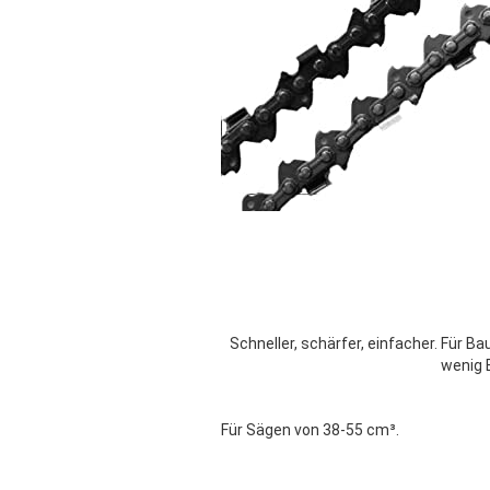
Motorgeräte
Pflanzwerkzeuge
Sonstiges
Kulturwerkzeuge
Handsägen und Astsc
Gartenwerkzeuge
Schneller, schärfer, einfacher. Für
wenig 
Für Sägen von 38-55 cm³.