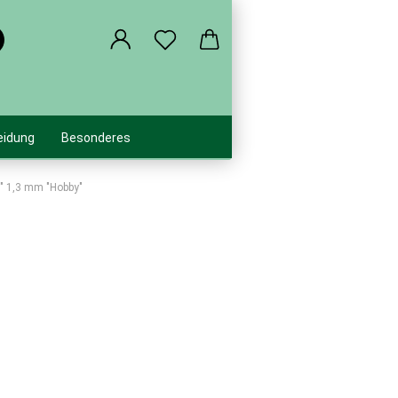
Suche...
eidung
Besonderes
5" 1,3 mm "Hobby"
ehaken
gen
schäler