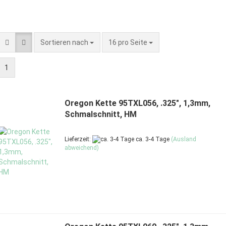
Sortieren nach
pro Seite
Sortieren nach
16 pro Seite
1
Oregon Kette 95TXL056, .325", 1,3mm,
Schmalschnitt, HM
Lieferzeit:
ca. 3-4 Tage
(Ausland
abweichend)