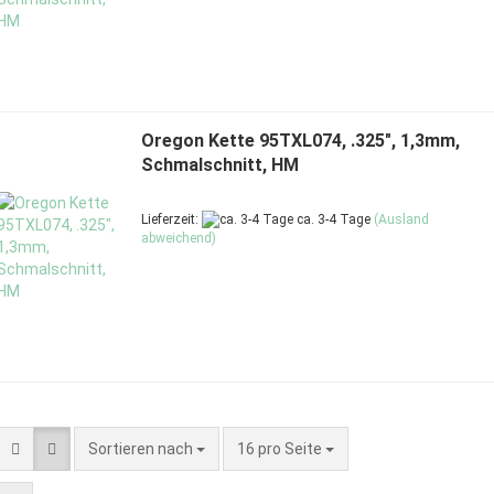
Oregon Kette 95TXL074, .325", 1,3mm,
Schmalschnitt, HM
Lieferzeit:
ca. 3-4 Tage
(Ausland
abweichend)
Sortieren nach
pro Seite
Sortieren nach
16 pro Seite