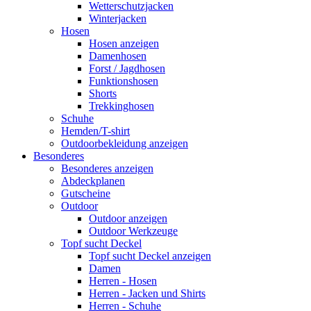
Wetterschutzjacken
Winterjacken
Hosen
Hosen anzeigen
Damenhosen
Forst / Jagdhosen
Funktionshosen
Shorts
Trekkinghosen
Schuhe
Hemden/T-shirt
Outdoorbekleidung anzeigen
Besonderes
Besonderes anzeigen
Abdeckplanen
Gutscheine
Outdoor
Outdoor anzeigen
Outdoor Werkzeuge
Topf sucht Deckel
Topf sucht Deckel anzeigen
Damen
Herren - Hosen
Herren - Jacken und Shirts
Herren - Schuhe