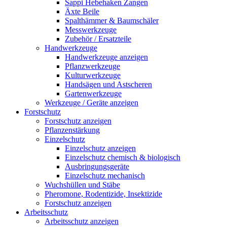
Sappi Hebehaken Zangen
Äxte Beile
Spalthämmer & Baumschäler
Messwerkzeuge
Zubehör / Ersatzteile
Handwerkzeuge
Handwerkzeuge anzeigen
Pflanzwerkzeuge
Kulturwerkzeuge
Handsägen und Astscheren
Gartenwerkzeuge
Werkzeuge / Geräte anzeigen
Forstschutz
Forstschutz anzeigen
Pflanzenstärkung
Einzelschutz
Einzelschutz anzeigen
Einzelschutz chemisch & biologisch
Ausbringungsgeräte
Einzelschutz mechanisch
Wuchshüllen und Stäbe
Pheromone, Rodentizide, Insektizide
Forstschutz anzeigen
Arbeitsschutz
Arbeitsschutz anzeigen