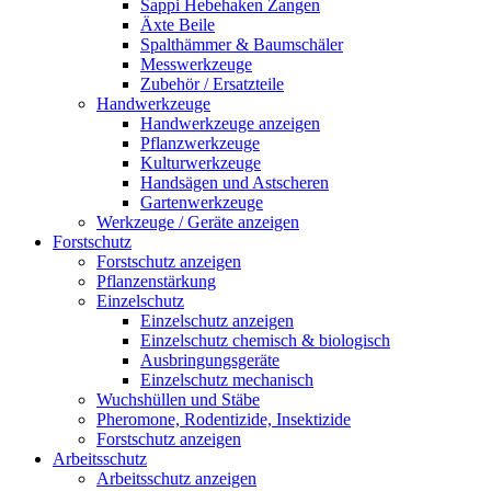
Sappi Hebehaken Zangen
Äxte Beile
Spalthämmer & Baumschäler
Messwerkzeuge
Zubehör / Ersatzteile
Handwerkzeuge
Handwerkzeuge anzeigen
Pflanzwerkzeuge
Kulturwerkzeuge
Handsägen und Astscheren
Gartenwerkzeuge
Werkzeuge / Geräte anzeigen
Forstschutz
Forstschutz anzeigen
Pflanzenstärkung
Einzelschutz
Einzelschutz anzeigen
Einzelschutz chemisch & biologisch
Ausbringungsgeräte
Einzelschutz mechanisch
Wuchshüllen und Stäbe
Pheromone, Rodentizide, Insektizide
Forstschutz anzeigen
Arbeitsschutz
Arbeitsschutz anzeigen