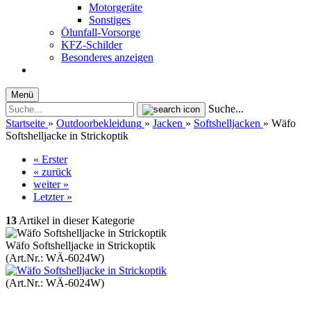
Motorgeräte
Sonstiges
Ölunfall-Vorsorge
KFZ-Schilder
Besonderes anzeigen
Menü
Suche...
Startseite
»
Outdoorbekleidung
»
Jacken
»
Softshelljacken
»
Wäfo
Softshelljacke in Strickoptik
« Erster
« zurück
weiter »
Letzter »
13
Artikel in dieser Kategorie
Wäfo Softshelljacke in Strickoptik
(Art.Nr.:
WÄ-6024W
)
(Art.Nr.:
WÄ-6024W
)