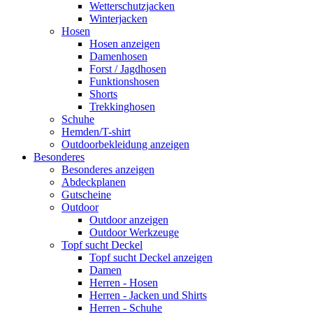
Wetterschutzjacken
Winterjacken
Hosen
Hosen anzeigen
Damenhosen
Forst / Jagdhosen
Funktionshosen
Shorts
Trekkinghosen
Schuhe
Hemden/T-shirt
Outdoorbekleidung anzeigen
Besonderes
Besonderes anzeigen
Abdeckplanen
Gutscheine
Outdoor
Outdoor anzeigen
Outdoor Werkzeuge
Topf sucht Deckel
Topf sucht Deckel anzeigen
Damen
Herren - Hosen
Herren - Jacken und Shirts
Herren - Schuhe