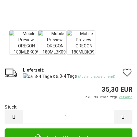
Lieferzeit:
A
ca. 3-4 Tage
(Ausland abweichend)
d
35,30 EUR
M
inkl. 19% MwSt. zzgl.
Versand
Stück:
Stück