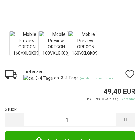
Lieferzeit:
A
ca. 3-4 Tage
(Ausland abweichend)
d
49,40 EUR
M
inkl. 19% MwSt. zzgl.
Versand
Stück:
Stück