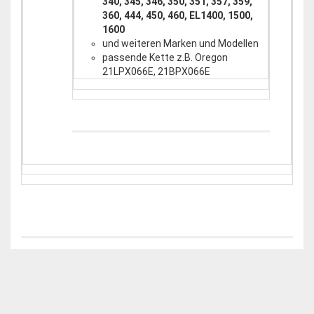
340, 345, 346, 350, 351, 357, 359,
360, 444, 450, 460, EL1400, 1500,
1600
und weiteren Marken und Modellen
passende Kette z.B. Oregon
21LPX066E, 21BPX066E