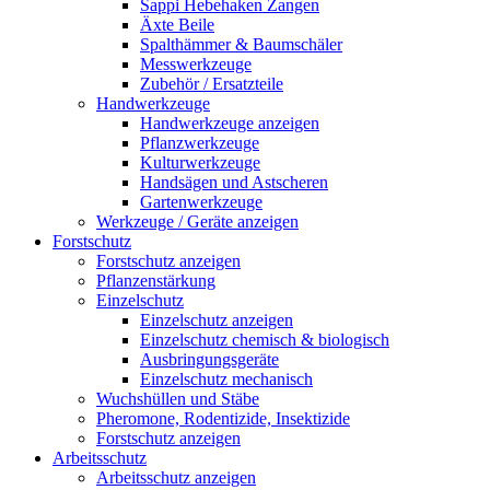
Sappi Hebehaken Zangen
Äxte Beile
Spalthämmer & Baumschäler
Messwerkzeuge
Zubehör / Ersatzteile
Handwerkzeuge
Handwerkzeuge anzeigen
Pflanzwerkzeuge
Kulturwerkzeuge
Handsägen und Astscheren
Gartenwerkzeuge
Werkzeuge / Geräte anzeigen
Forstschutz
Forstschutz anzeigen
Pflanzenstärkung
Einzelschutz
Einzelschutz anzeigen
Einzelschutz chemisch & biologisch
Ausbringungsgeräte
Einzelschutz mechanisch
Wuchshüllen und Stäbe
Pheromone, Rodentizide, Insektizide
Forstschutz anzeigen
Arbeitsschutz
Arbeitsschutz anzeigen