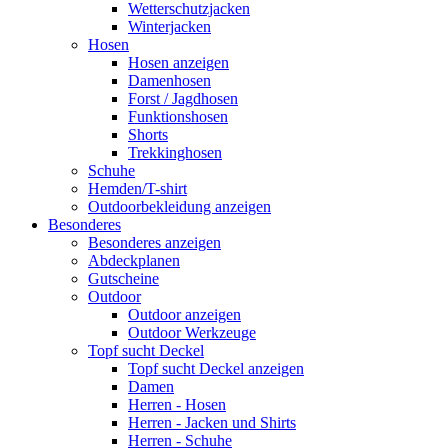
Wetterschutzjacken
Winterjacken
Hosen
Hosen anzeigen
Damenhosen
Forst / Jagdhosen
Funktionshosen
Shorts
Trekkinghosen
Schuhe
Hemden/T-shirt
Outdoorbekleidung anzeigen
Besonderes
Besonderes anzeigen
Abdeckplanen
Gutscheine
Outdoor
Outdoor anzeigen
Outdoor Werkzeuge
Topf sucht Deckel
Topf sucht Deckel anzeigen
Damen
Herren - Hosen
Herren - Jacken und Shirts
Herren - Schuhe