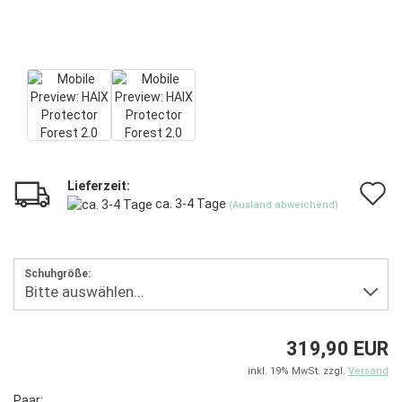
Lieferzeit:
A
ca. 3-4 Tage
(Ausland abweichend)
d
M
Schuhgröße:
319,90 EUR
inkl. 19% MwSt. zzgl.
Versand
Paar: