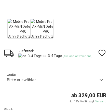
Lieferzeit:
A
ca. 3-4 Tage
(Ausland abweichend)
d
M
Größe :
ab 329,00 EUR
inkl. 19% MwSt. zzgl.
Versand
Stück: