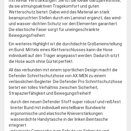
mit Kevlar Verstärkungen. Sie ist die ideale Ganzjahreshose,
da sie atmungsaktiven Tragekomfort und guten
Wetterschutz bietet. Dabei wird das Material an stark
beanspruchten Stellen durch ein Laminat ergänzt, das wind-
und wasser-dichten Schutz vor den Elementen garantiert.
Die elastische Faser sorgt für uneingeschränkte
Bewegungsfreiheit.
Ein weiteres Highlight ist die durchdachte Größeneinstellung
im Bund: Mittels eines Klettverschlusses kann die Hose
individuell auf den Träger angepasst werden. Dadurch sitzt
die Hose auch ohne Gürtel perfekt.
All das verbunden mit einem sportlichen Design macht die
Defender Schnittschutzhose von AX-MEN zu einem
verlässlichen Begleiter. Die Defender Pro Schnittschutzhose
bietet ein tolles Verhältnis zwischen Sicherheit,
Strapazierfähigkeit und Bewegungsfreiheit!
· durch den neuen Defender Stoff super robust und reißfest
· breiter Bund mit individuell einstellbarer Bundweite
· ergonomische und elastische Knieverstärkungen
· wasserdichte Handytasche in der linken Beintasche
integriert